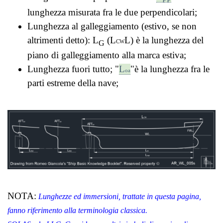
lunghezza misurata fra le due perpendicolari;
Lunghezza al galleggiamento (estivo, se non
altrimenti detto): L
(L
L) è la lunghezza del
G
CW
piano di galleggiamento alla marca estiva;
Lunghezza fuori tutto; "
L
"è la lunghezza fra le
oa
parti estreme della nave;
NOTA:
Lunghezze ed immersioni, trattate in questa pagina,
fanno riferimento alla terminologia classica.