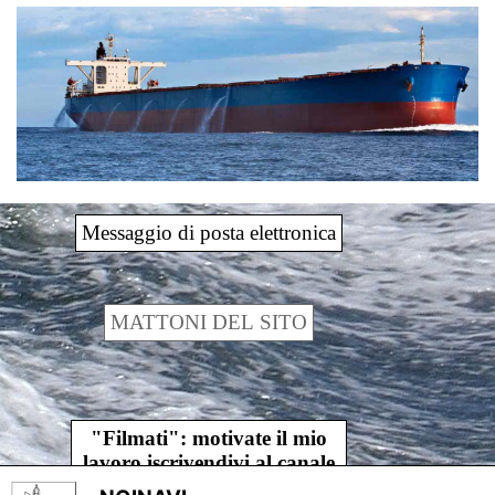
Messaggio di posta elettronica
MATTONI DEL SITO
"Filmati": motivate il mio
lavoro iscrivendivi al canale
younoinavi