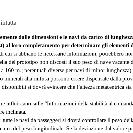
intatta
emente dalle dimensioni e le navi da carico di lunghezz
st) al loro completamento per determinare gli elementi de
di cui si abbiano le necessarie informazioni, potrebbero non
la del prototipo non discosti il suo peso di nave vacante di
 a 160 m.; perentuali diverse per navi di minor lunghezza).
 o minerali alla rinfusa possono essere dispensate dalla prov
i disponibili si dovrà evincere che l’altezza metacentrica sia 
 che influiscano sulle “Informazioni della stabilità al coman
e inclinata.
 tutte le navi da passeggeri si dovrà controllare il peso del
centro del peso longitudinale.
Se la deviazione dal valore p