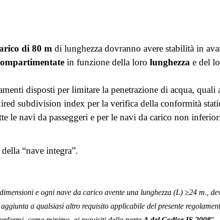
carico di 80 m
di lunghezza dovranno avere stabilità in avar
compartimentate
in funzione della loro
lunghezza
e del l
amenti disposti per limitare la penetrazione di acqua, quali
red subdivision index per la verifica della conformità static
te le navi da passeggeri e per le navi da carico non inferiori
 della “nave integra”.
dimensioni e ogni nave da carico avente una lunghezza (L) ≥24 m., dev
In aggiunta a qualsiasi altro requisito applicabile del presente regolame
conformi, come minimo, ai requisiti della parte
A del Codice IS 2008
”.