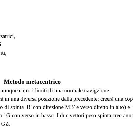
atrici,
i,
ti,
Metodo metacentrico
omunque entro i limiti di una normale navigzione.
verà in una diversa posizione dalla precedente; creerà una co
o di spinta B' con direzione MB' e verso diretto in alto) e 
o" G con verso in basso. I due vettori peso spinta creeran
" GZ.