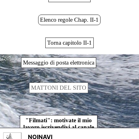
Elenco regole Chap. II-1
Torna capitolo II-1
Messaggio di posta elettronica
MATTONI DEL SITO
"Filmati": motivate il mio
lavoro iscrivendivi al canale
younoinavi
NOINAVI
X